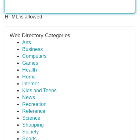
HTML is allowed
Web Directory Categories
Arts
Business
Computers
Games
Health
Home
Internet
Kids and Teens
News
Recreation
Reference
Science
Shopping
Society
Sports