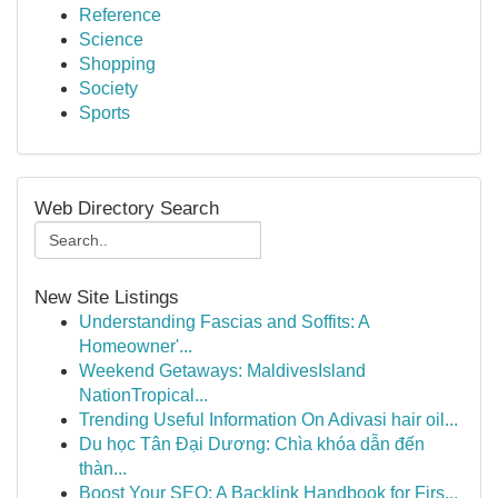
Reference
Science
Shopping
Society
Sports
Web Directory Search
New Site Listings
Understanding Fascias and Soffits: A
Homeowner'...
Weekend Getaways: MaldivesIsland
NationTropical...
Trending Useful Information On Adivasi hair oil...
Du học Tân Đại Dương: Chìa khóa dẫn đến
thàn...
Boost Your SEO: A Backlink Handbook for Firs...