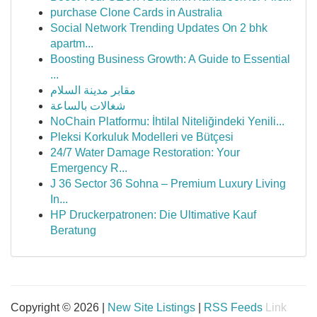
purchase Clone Cards in Australia
Social Network Trending Updates On 2 bhk
apartm...
Boosting Business Growth: A Guide to Essential
...
مقابر مدينة السلام
شغالات بالساعة
NoChain Platformu: İhtilal Niteliğindeki Yenili...
Pleksi Korkuluk Modelleri ve Bütçesi
24/7 Water Damage Restoration: Your
Emergency R...
J 36 Sector 36 Sohna – Premium Luxury Living
In...
HP Druckerpatronen: Die Ultimative Kauf
Beratung
Copyright © 2026 |
New Site Listings
|
RSS Feeds
Link