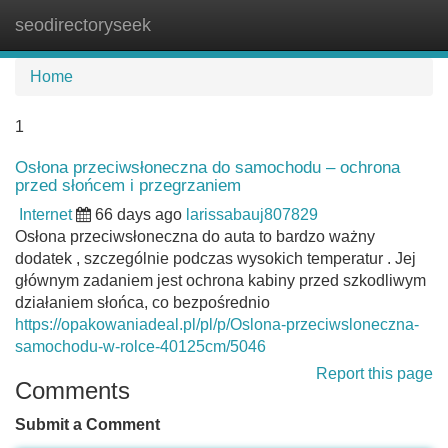
seodirectoryseek
Tog
navi
Home
1
Osłona przeciwsłoneczna do samochodu – ochrona
przed słońcem i przegrzaniem
Internet
66 days ago
larissabauj807829
Osłona przeciwsłoneczna do auta to bardzo ważny
dodatek , szczególnie podczas wysokich temperatur . Jej
głównym zadaniem jest ochrona kabiny przed szkodliwym
działaniem słońca, co bezpośrednio
https://opakowaniadeal.pl/pl/p/Oslona-przeciwsloneczna-
samochodu-w-rolce-40125cm/5046
Report this page
Comments
Submit a Comment