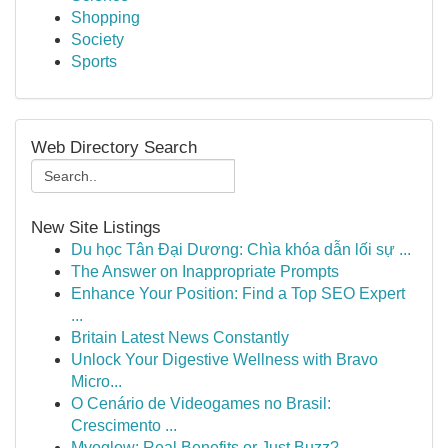
Shopping
Society
Sports
Web Directory Search
New Site Listings
Du học Tân Đại Dương: Chìa khóa dẫn lối sự ...
The Answer on Inappropriate Prompts
Enhance Your Position: Find a Top SEO Expert
...
Britain Latest News Constantly
Unlock Your Digestive Wellness with Bravo
Micro...
O Cenário de Videogames no Brasil:
Crescimento ...
Myoglow: Real Benefits or Just Buzz?