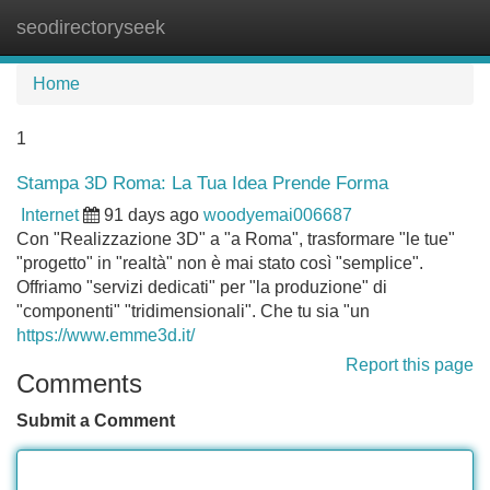
seodirectoryseek
Tog
navi
Home
1
Stampa 3D Roma: La Tua Idea Prende Forma
Internet
91 days ago
woodyemai006687
Con "Realizzazione 3D" a "a Roma", trasformare "le tue"
"progetto" in "realtà" non è mai stato così "semplice".
Offriamo "servizi dedicati" per "la produzione" di
"componenti" "tridimensionali". Che tu sia "un
https://www.emme3d.it/
Report this page
Comments
Submit a Comment