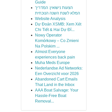
Guide
הצעות נישואין: המדריך
המלא לשנת השנה הנוכחית
Website Analysis
Dự Đoán XSMB: Xem Xét
Chi Tiết & Hai Dự Đỉ...
Nowy Operator
Komórkowy – Co Zmieni
Na Polskim ...
Almost Everyone
experiences back pain
Muha Meds Europe
Nederlandse Ad Networks:
Een Overzicht voor 2026
Abandoned Cart Emails
That Land in the Inbox
AAA Boat Salvage: Your
Hassle-Free Boat
Removal...