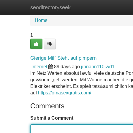
seodirectoryseek
Home
New Site Listings
Add Site
Home
1
Gierige Milf Steht auf pimpern
Internet
89 days ago
jinnahn110iwd1
Im Netz Warten absolut lawful viele deutsche P
gev&ouml;gelt werden. Mit Wonne machen die gei
Elektriker erscheint. Es spielt tats&auml;chlich 
auf
https://omasexgratis.com/
Comments
Submit a Comment