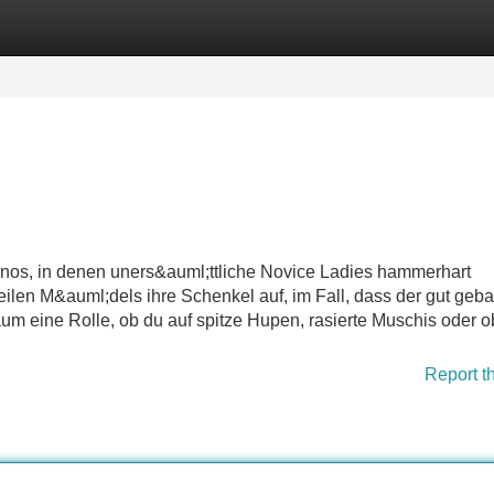
Categories
Register
Login
ornos, in denen uners&auml;ttliche Novice Ladies hammerhart
len M&auml;dels ihre Schenkel auf, im Fall, dass der gut geba
kaum eine Rolle, ob du auf spitze Hupen, rasierte Muschis oder 
Report t