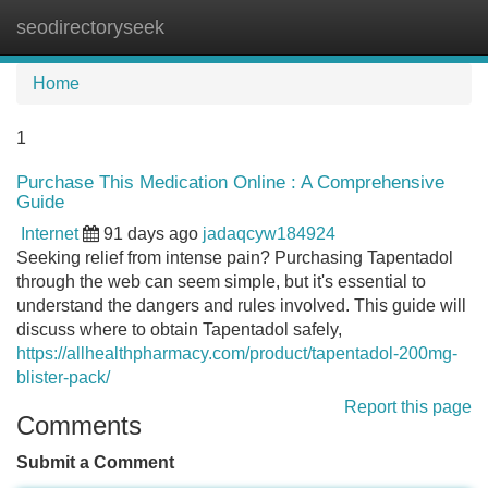
seodirectoryseek
Tog
navi
Home
1
Purchase This Medication Online : A Comprehensive
Guide
Internet
91 days ago
jadaqcyw184924
Seeking relief from intense pain? Purchasing Tapentadol
through the web can seem simple, but it's essential to
understand the dangers and rules involved. This guide will
discuss where to obtain Tapentadol safely,
https://allhealthpharmacy.com/product/tapentadol-200mg-
blister-pack/
Report this page
Comments
Submit a Comment