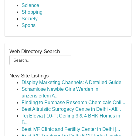
Science
Shopping
Society
Sports
Web Directory Search
New Site Listings
Display Marketing Channels: A Detailed Guide
Schamlose Newbie Girls Werden in
unzensiertem A...
Finding to Purchase Research Chemicals Onli...
Best Altruistic Surrogacy Centre in Delhi - Aff...
Tej Elevia | 10-Ft Ceiling 3 & 4 BHK Homes in
B...
Best IVF Clinic and Fertility Center in Delhi |...
Best IVF Treatment in Delhi NCR India | Invitro...