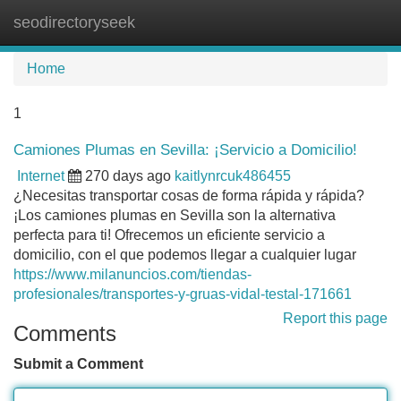
seodirectoryseek
Tog
navi
Home
1
Camiones Plumas en Sevilla: ¡Servicio a Domicilio!
Internet
270 days ago
kaitlynrcuk486455
¿Necesitas transportar cosas de forma rápida y rápida?
¡Los camiones plumas en Sevilla son la alternativa
perfecta para ti! Ofrecemos un eficiente servicio a
domicilio, con el que podemos llegar a cualquier lugar
https://www.milanuncios.com/tiendas-
profesionales/transportes-y-gruas-vidal-testal-171661
Report this page
Comments
Submit a Comment