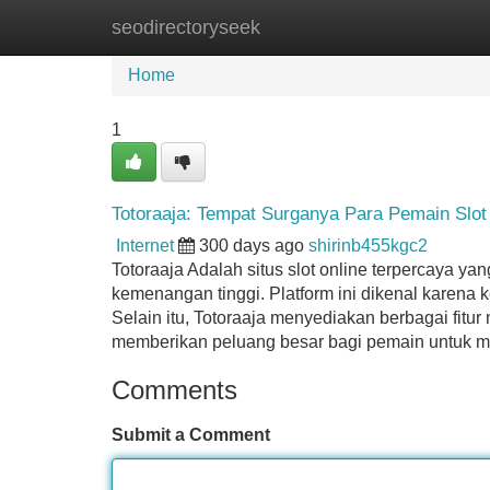
seodirectoryseek
Home
New Site Listings
Add Site
Home
1
Totoraaja: Tempat Surganya Para Pemain Slot
Internet
300 days ago
shirinb455kgc2
Totoraaja Adalah situs slot online terpercaya y
kemenangan tinggi. Platform ini dikenal karena
Selain itu, Totoraaja menyediakan berbagai fitur
memberikan peluang besar bagi pemain untuk me
Comments
Submit a Comment