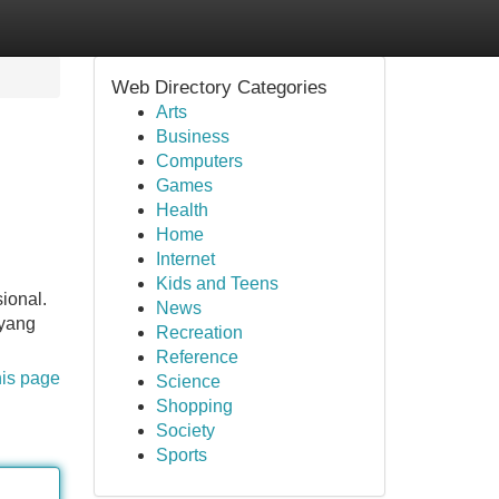
Web Directory Categories
Arts
Business
Computers
Games
Health
Home
Internet
Kids and Teens
ional.
News
 yang
Recreation
Reference
his page
Science
Shopping
Society
Sports