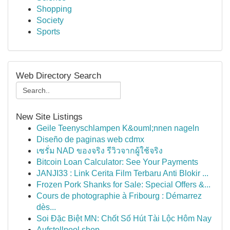
Shopping
Society
Sports
Web Directory Search
New Site Listings
Geile Teenyschlampen K&ouml;nnen nageln
Diseño de paginas web cdmx
เซรั่ม NAD ของจริง รีวิวจากผู้ใช้จริง
Bitcoin Loan Calculator: See Your Payments
JANJI33 : Link Cerita Film Terbaru Anti Blokir ...
Frozen Pork Shanks for Sale: Special Offers &...
Cours de photographie à Fribourg : Démarrez
dès...
Soi Đặc Biệt MN: Chốt Số Hút Tài Lộc Hôm Nay
Aufstellpool shop