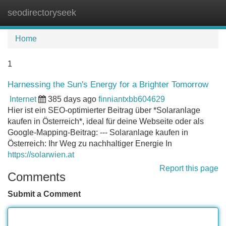
seodirectoryseek
Tog
navi
Home
1
Harnessing the Sun's Energy for a Brighter Tomorrow
Internet
385 days ago
finniantxbb604629
Hier ist ein SEO-optimierter Beitrag über *Solaranlage
kaufen in Österreich*, ideal für deine Webseite oder als
Google-Mapping-Beitrag: --- Solaranlage kaufen in
Österreich: Ihr Weg zu nachhaltiger Energie In
https://solarwien.at
Report this page
Comments
Submit a Comment