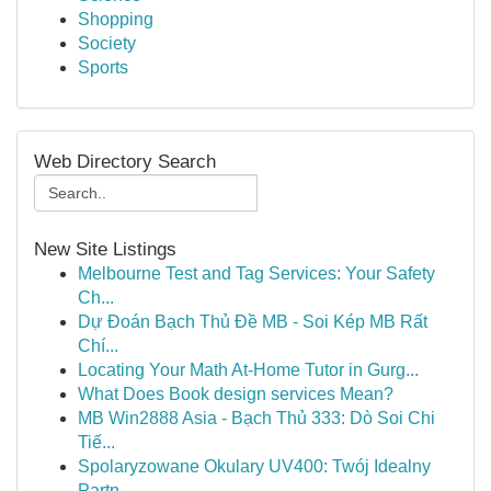
Shopping
Society
Sports
Web Directory Search
New Site Listings
Melbourne Test and Tag Services: Your Safety
Ch...
Dự Đoán Bạch Thủ Đề MB - Soi Kép MB Rất
Chí...
Locating Your Math At-Home Tutor in Gurg...
What Does Book design services Mean?
MB Win2888 Asia - Bạch Thủ 333: Dò Soi Chi
Tiế...
Spolaryzowane Okulary UV400: Twój Idealny
Partn...