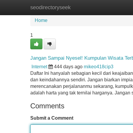
seodirectoryseek
Home
New Site Listings
Add Site
Home
1
Jangan Sampai Nyesel! Kumpulan Wisata Terb
Internet
444 days ago
mikeo418cip3
Daftar Ini hanyalah sebagian kecil dari keajaiban
dan keindahannya sendiri. Jangan biarkan impia
merencanakan perjalananmu sekarang, kumpulka
adalah harta yang tak ternilai harganya. Jangan 
Comments
Submit a Comment