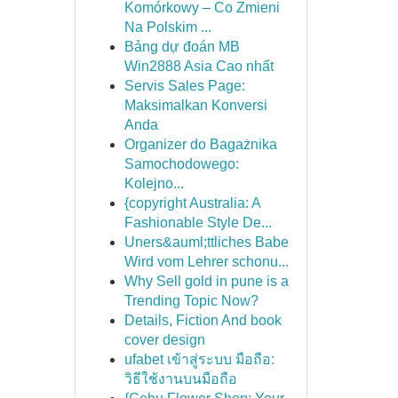
Komórkowy – Co Zmieni
Na Polskim ...
Bảng dự đoán MB
Win2888 Asia Cao nhất
Servis Sales Page:
Maksimalkan Konversi
Anda
Organizer do Bagażnika
Samochodowego:
Kolejno...
{copyright Australia: A
Fashionable Style De...
Uners&auml;ttliches Babe
Wird vom Lehrer schonu...
Why Sell gold in pune is a
Trending Topic Now?
Details, Fiction And book
cover design
ufabet เข้าสู่ระบบ มือถือ:
วิธีใช้งานบนมือถือ