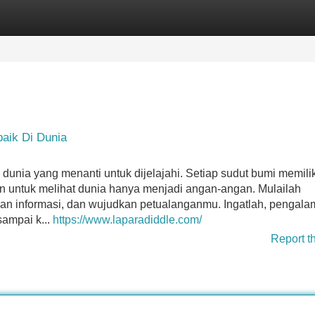
Categories
Register
Login
aik Di Dunia
 dunia yang menanti untuk dijelajahi. Setiap sudut bumi memilik
n untuk melihat dunia hanya menjadi angan-angan. Mulailah
n informasi, dan wujudkan petualanganmu. Ingatlah, pengal
sampai k...
https://www.laparadiddle.com/
Report t