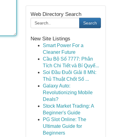
Web Directory Search
Search
New Site Listings
Smart Power For a
Cleaner Future
Cầu Bộ Số 7777: Phân
Tích Chi Tiết và Bí Quyế...
Soi Đầu Đuôi Giải 8 MN:
Thủ Thuật Chốt Số ...
Galaxy Auto:
Revolutionizing Mobile
Deals?
Stock Market Trading: A
Beginner's Guide
PG Slot Online: The
Ultimate Guide for
Beginners