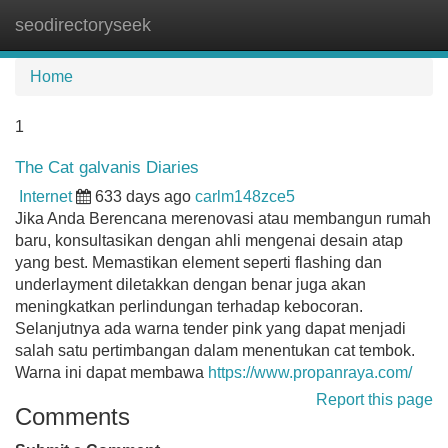
seodirectoryseek
Tog
navi
Home
1
The Cat galvanis Diaries
Internet
633 days ago
carlm148zce5
Jika Anda Berencana merenovasi atau membangun rumah
baru, konsultasikan dengan ahli mengenai desain atap
yang best. Memastikan element seperti flashing dan
underlayment diletakkan dengan benar juga akan
meningkatkan perlindungan terhadap kebocoran.
Selanjutnya ada warna tender pink yang dapat menjadi
salah satu pertimbangan dalam menentukan cat tembok.
Warna ini dapat membawa
https://www.propanraya.com/
Report this page
Comments